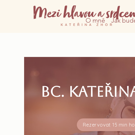
O mně
Jak bud
Bc. Kateřin
Rezervovat 15 min h