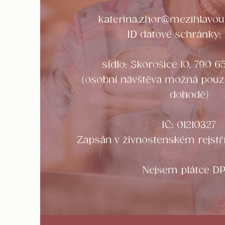
katerina.zhor@mezihlavo
ID datové schránky: 
sídlo: Skorošice 10, 790 6
(osobní návštěva možná pouz
dohodě)
IČ: 01210327
Zapsán v živnostenském rejstř
Nejsem plátce DP