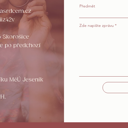
Předmět
uasrdcem.cz
iiz42v
Zde napište zprávu
5 Skorošice
e po předchozí
íku MěÚ Jeseník
H.